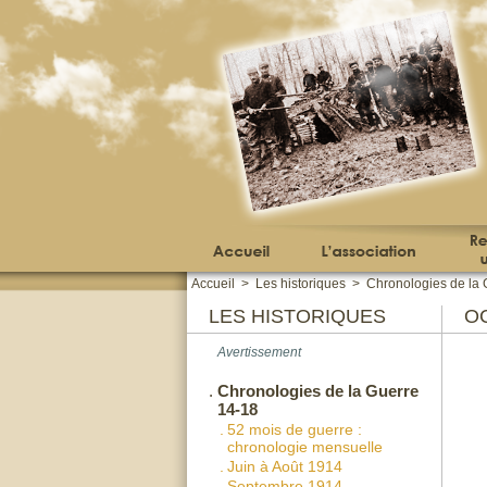
Accueil
>
Les historiques
>
Chronologies de la 
LES HISTORIQUES
O
Avertissement
.
Chronologies de la Guerre
14-18
.
52 mois de guerre :
chronologie mensuelle
.
Juin à Août 1914
.
Septembre 1914