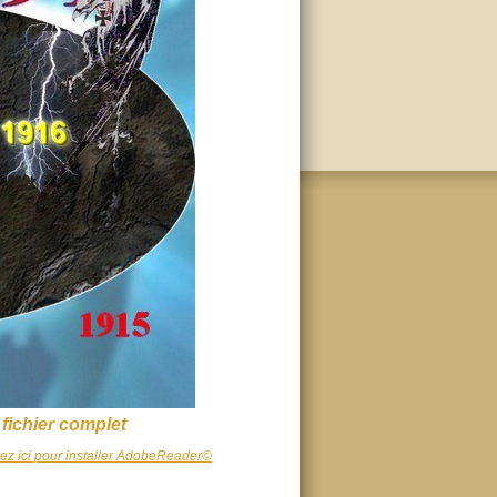
 fichier complet
uez ici pour installer AdobeReader©