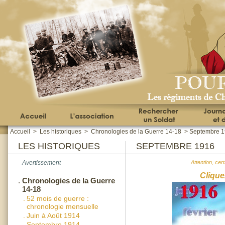
Accueil
>
Les historiques
>
Chronologies de la Guerre 14-18
>
Septembre 
LES HISTORIQUES
SEPTEMBRE 1916
Avertissement
Attention, cer
Clique
.
Chronologies de la Guerre
14-18
.
52 mois de guerre :
chronologie mensuelle
.
Juin à Août 1914
.
Septembre 1914