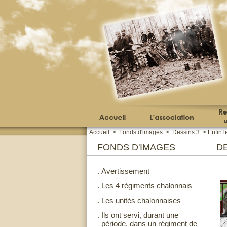
Accueil
>
Fonds d'images
>
Dessins 3
>
Enfin l
FONDS D'IMAGES
DE
.
Avertissement
.
Les 4 régiments chalonnais
.
Les unités chalonnaises
.
Ils ont servi, durant une
période, dans un régiment de