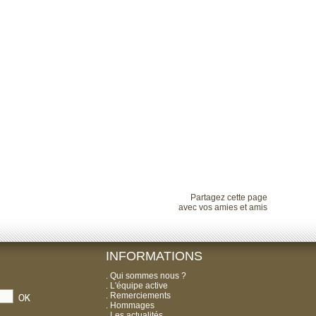
Partagez cette page
avec vos amies et amis
INFORMATIONS
.
Qui sommes nous ?
.
L'équipe active
.
Remerciements
.
Hommages
.
Les actualités