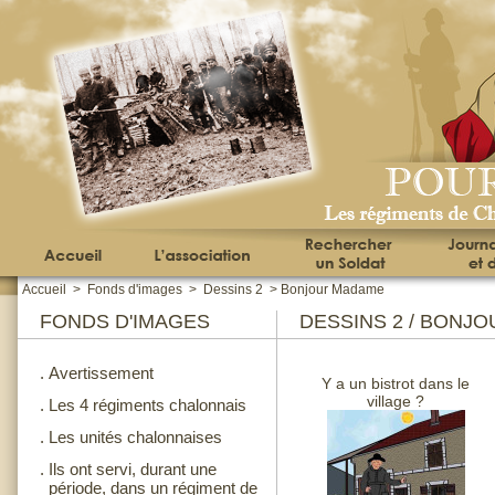
Accueil
>
Fonds d'images
>
Dessins 2
>
Bonjour Madame
FONDS D'IMAGES
DESSINS 2 / BONJ
.
Avertissement
Y a un bistrot dans le
village ?
.
Les 4 régiments chalonnais
.
Les unités chalonnaises
.
Ils ont servi, durant une
période, dans un régiment de