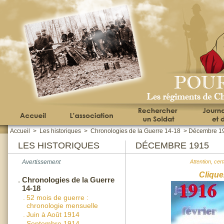
Accueil
>
Les historiques
>
Chronologies de la Guerre 14-18
>
Décembre 1
LES HISTORIQUES
DÉCEMBRE 1915
Avertissement
Attention, cer
Clique
.
Chronologies de la Guerre
14-18
.
52 mois de guerre :
chronologie mensuelle
.
Juin à Août 1914
.
Septembre 1914