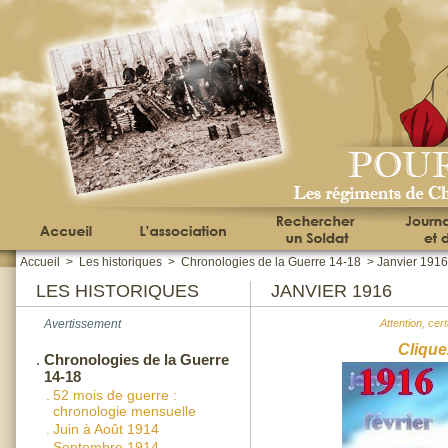
Accueil
>
Les historiques
>
Chronologies de la Guerre 14-18
>
Janvier 1916
LES HISTORIQUES
JANVIER 1916
Avertissement
Attention, cer
Clique
.
Chronologies de la Guerre
14-18
.
52 mois de guerre :
chronologie mensuelle
.
Juin à Août 1914
.
Septembre 1914