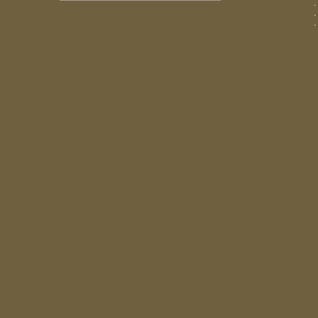
.
.
.