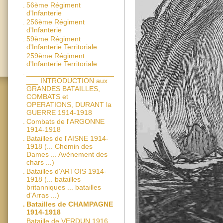
.
56ème Régiment
d'Infanterie
.
256ème Régiment
d'Infanterie
.
59ème Régiment
d'Infanterie Territoriale
.
259ème Régiment
d'Infanterie Territoriale
.
______________________
___ INTRODUCTION aux
GRANDES BATAILLES,
COMBATS et
OPERATIONS, DURANT la
GUERRE 1914-1918
.
Combats de l'ARGONNE
1914-1918
.
Batailles de l'AISNE 1914-
1918 (... Chemin des
Dames ... Avènement des
chars ...)
.
Batailles d'ARTOIS 1914-
1918 (... batailles
britanniques ... batailles
d'Arras ...)
.
Batailles de CHAMPAGNE
1914-1918
.
Bataille de VERDUN 1916