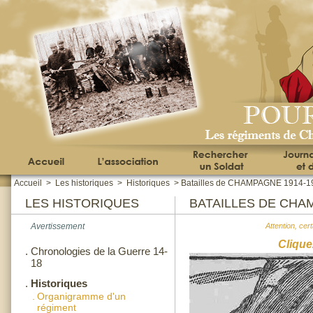
Accueil
>
Les historiques
>
Historiques
>
Batailles de CHAMPAGNE 1914-1
LES HISTORIQUES
BATAILLES DE CHA
Avertissement
Attention, cer
Clique
.
Chronologies de la Guerre 14-
18
.
Historiques
.
Organigramme d'un
régiment