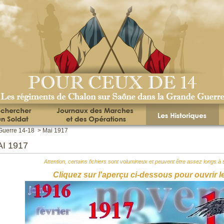
Guerre 14-18
>
Mai 1917
I 1917
Attention, certains fichiers sont volumineux et peuvent être assez longs à s
Cliquez sur l'aperçu ci-dessous pour ouvrir l