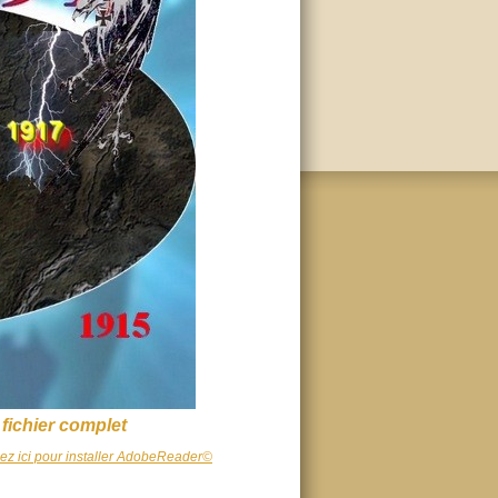
 fichier complet
uez ici pour installer AdobeReader©