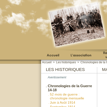
Accueil
>
Les historiques
>
Chronologies de la 
LES HISTORIQUES
MA
Avertissement
.
Chronologies de la Guerre
14-18
.
52 mois de guerre :
chronologie mensuelle
.
Juin à Août 1914
.
Septembre 1914