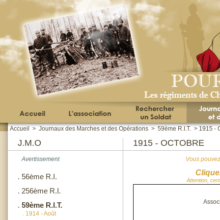
Accueil
>
Journaux des Marches et des Opérations
>
59ème R.I.T.
>
1915 - 
J.M.O
1915 - OCTOBRE
Avertissement
Vous pouvez 
Clique
.
56ème R.I.
Attention, cer
.
256ème R.I.
Assoc
.
59ème R.I.T.
.
1914 - Août