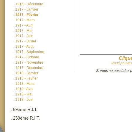
.
1916 - Décembre
.
1917 - Janvier
.
1917 - Février
.
1917 - Mars
.
1917 - Avril
.
1917 - Mai
.
1917 - Juin
.
1917 - Juillet
.
1917 - Août
.
1917 - Septembre
.
1917 - Octobre
Clique
.
1917 - Novembre
Vous pouvez 
.
1917 - Décembre
Si vous ne possédez pa
.
1918 - Janvier
.
1918 - Février
.
1918 - Mars
.
1918 - Avril
.
1918 - Mai
.
1918 - Juin
.
59ème R.I.T.
.
259ème R.I.T.