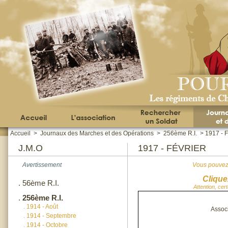
Accueil
>
Journaux des Marches et des Opérations
>
256ème R.I.
>
1917 - F
J.M.O
1917 - FÉVRIER
Avertissement
Vous pouvez 
Clique
.
56ème R.I.
Attention, cer
.
256ème R.I.
.
1914 - Août
Assoc
.
1914 - Septembre
.
1914 - Octobre