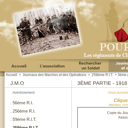
Accueil
>
Journaux des Marches et des Opérations
>
259ème R.I.T.
>
3ème p
J.M.O
3ÈME PARTIE - 191
Avertissement
Vous pouvez 
Clique
.
56ème R.I.
Attention, cer
.
256ème R.I.
Copie du Jou
Assoc
.
59ème R.I.T.
.
259ème R.I.T.