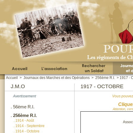
Accueil
>
Journaux des Marches et des Opérations
>
256ème R.I.
>
1917 - 
J.M.O
1917 - OCTOBRE
Avertissement
Vous pouvez 
Clique
.
56ème R.I.
Attention, cer
.
256ème R.I.
.
1914 - Août
Assoc
.
1914 - Septembre
.
1914 - Octobre