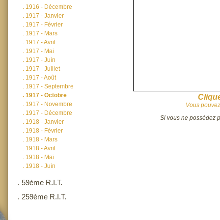
.
1916 - Décembre
.
1917 - Janvier
.
1917 - Février
.
1917 - Mars
.
1917 - Avril
.
1917 - Mai
.
1917 - Juin
.
1917 - Juillet
.
1917 - Août
.
1917 - Septembre
.
1917 - Octobre
Clique
.
1917 - Novembre
Vous pouvez 
.
1917 - Décembre
Si vous ne possédez pa
.
1918 - Janvier
.
1918 - Février
.
1918 - Mars
.
1918 - Avril
.
1918 - Mai
.
1918 - Juin
.
59ème R.I.T.
.
259ème R.I.T.