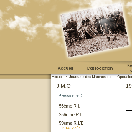
Accueil
>
Journaux des Marches et des Opératio
J.M.O
1
Avertissement
.
56ème R.I.
.
256ème R.I.
.
59ème R.I.T.
.
1914 - Août