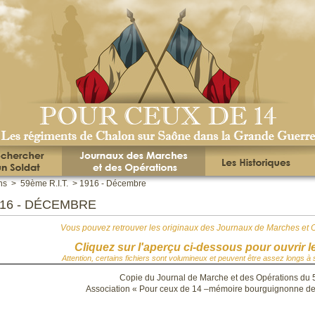
ns
>
59ème R.I.T.
>
1916 - Décembre
916 - DÉCEMBRE
Vous pouvez retrouver les originaux des Journaux de Marches et 
Cliquez sur l'aperçu ci-dessous pour ouvrir l
Attention, certains fichiers sont volumineux et peuvent être assez longs à s
Copie du Journal de Marche et des Opérations du
Association « Pour ceux de 14 –mémoire bourguignonne de