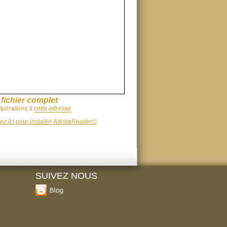
 fichier complet
Opérations à
cette adresse
uez ici pour installer AdobeReader©
SUIVEZ NOUS