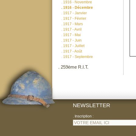
.
1916 - Novembre
.
1916 - Décembre
.
1917 - Janvier
.
1917 - Février
.
1917 - Mars
.
1917 - Avril
.
1917 - Mai
.
1917 - Juin
.
1917 - Juillet
.
1917 - Août
.
1917 - Septembre
.
259ème R.I.T.
NEWSLETTER
. Inscription :