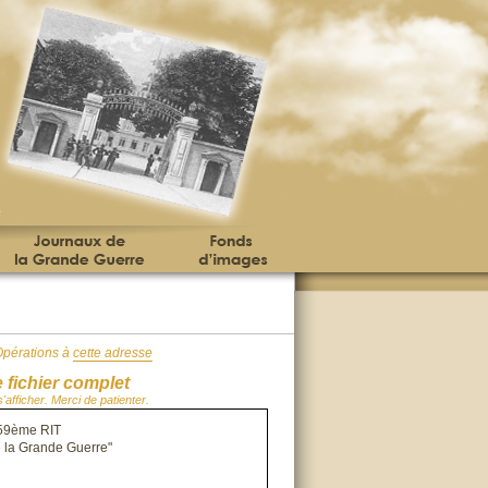
Opérations à
cette adresse
e fichier complet
'afficher. Merci de patienter.
 59ème RIT
 la Grande Guerre"