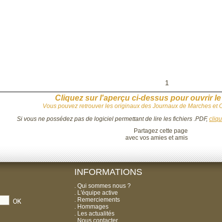
1
Cliquez sur l'aperçu ci-dessus pour ouvrir le
Vous pouvez retrouver les originaux des Journaux de Marches et 
Si vous ne possédez pas de logiciel permettant de lire les fichiers .PDF,
cliq
Partagez cette page
avec vos amies et amis
INFORMATIONS
.
Qui sommes nous ?
.
L'équipe active
.
Remerciements
.
Hommages
.
Les actualités
.
Nous contacter