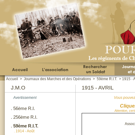
Accueil
>
Journaux des Marches et des Opérations
>
59ème R.I.T.
>
1915 - A
J.M.O
1915 - AVRIL
Avertissement
Vous pouvez 
Clique
.
56ème R.I.
Attention, cer
.
256ème R.I.
Assoc
.
59ème R.I.T.
.
1914 - Août